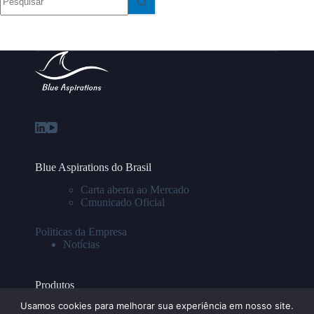
resultados
Blue Aspirations do Brasil
Carta aberta ao Mercado
Cmunicado Oficial
Politicas da Empresa
Notícias
Produtos
Usamos cookies para melhorar sua experiência em nosso site.